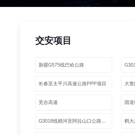
交安项目
新疆G575线巴哈公路
G3
长春至太平川高速公路PPP项目
芜合高速
国道
G3018线精河至阿拉山口公路工程
鹤大