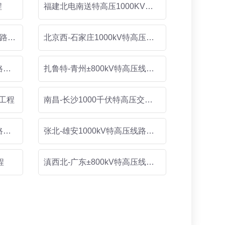
程
福建北电南送特高压1000KV线路工程
昌吉-古泉±1100kV特高压线路工程
北京西-石家庄1000kV特高压线路工程
青海-河南±800kV特高压线路工程
扎鲁特-青州±800kV特高压线路工程
路工程
南昌-长沙1000千伏特高压交流工程
锡盟-胜利1000kV特高压线路工程
张北-雄安1000kV特高压线路工程
程
滇西北-广东±800kV特高压线路工程