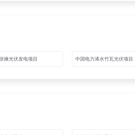
张掖光伏发电项目
中国电力浠水竹瓦光伏项目