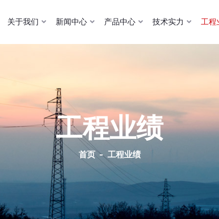
关于我们
新闻中心
产品中心
技术实力
工程
工程业绩
首页
工程业绩