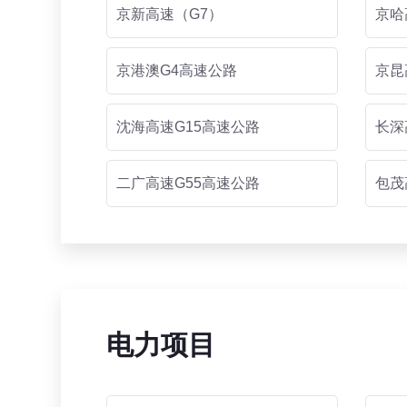
京新高速（G7）
京哈
京港澳G4高速公路
京昆
沈海高速G15高速公路
长深
二广高速G55高速公路
包茂
电力项目