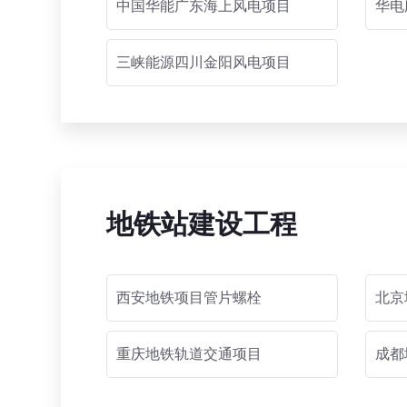
中国华能广东海上风电项目
华电
三峡能源四川金阳风电项目
地铁站建设工程
西安地铁项目管片螺栓
北京
重庆地铁轨道交通项目
成都